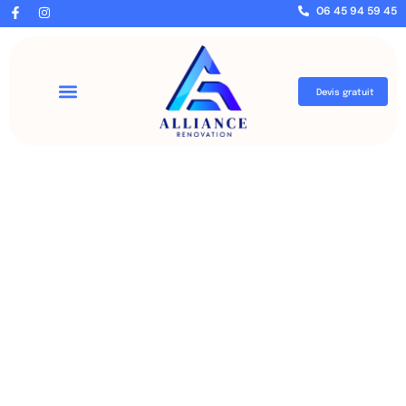
06 45 94 59 45
Devis gratuit
Boulogne
Bienvenue sur l’album de notre chantier à Boulogne, un projet qui
met en lumière notre expertise et notre capacité à relever des
défis techniques. Situé dans un cadre élégant et dynamique, ce
chantier a été conçu pour répondre aux attentes spécifiques de
nos clients tout en respectant les normes les plus exigeantes.
À travers ces photos, explorez les différentes phases de
réalisation, des premières étapes de préparation jusqu’aux finitions
impeccables. Ce projet à Boulogne illustre notre engagement à
fournir des solutions sur mesure, combinant esthétique,
performance et durabilité, pour créer des résultats qui font la
différence.